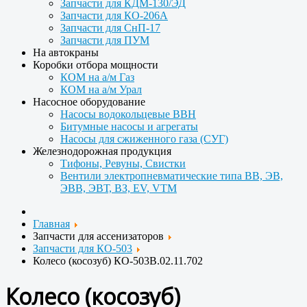
Запчасти для КДМ-130/ЭД
Запчасти для КО-206А
Запчасти для СнП-17
Запчасти для ПУМ
На автокраны
Коробки отбора мощности
КОМ на а/м Газ
КОМ на а/м Урал
Насосное оборудование
Насосы водокольцевые ВВН
Битумные насосы и агрегаты
Насосы для сжиженного газа (СУГ)
Железнодорожная продукция
Тифоны, Ревуны, Свистки
Вентили электропневматические типа ВВ, ЭВ,
ЭВВ, ЭВТ, ВЗ, EV, VTM
Главная
Запчасти для ассенизаторов
Запчасти для КО-503
Колесо (косозуб) КО-503В.02.11.702
Колесо (косозуб)