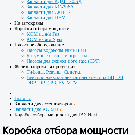
Запчасти для КДМ-130/ЭД
Запчасти для КО-206А
Запчасти для СнП-17
Запчасти для ПУМ
На автокраны
Коробки отбора мощности
КОМ на а/м Газ
КОМ на а/м Урал
Насосное оборудование
Насосы водокольцевые ВВН
Битумные насосы и агрегаты
Насосы для сжиженного газа (СУГ)
Железнодорожная продукция
Тифоны, Ревуны, Свистки
Вентили электропневматические типа ВВ, ЭВ,
ЭВВ, ЭВТ, ВЗ, EV, VTM
Главная
Запчасти для ассенизаторов
Запчасти для КО-503
Коробка отбора мощности для ГАЗ Next
Коробка отбора мощности