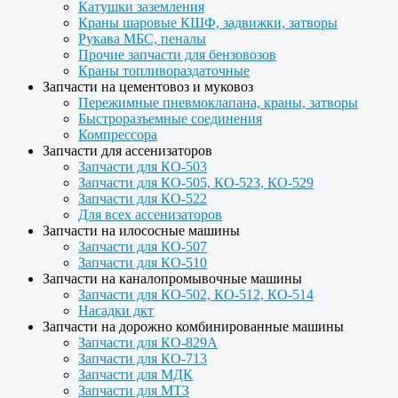
Катушки заземления
Краны шаровые КШФ, задвижки, затворы
Рукава МБС, пеналы
Прочие запчасти для бензовозов
Краны топливораздаточные
Запчасти на цементовоз и муковоз
Пережимные пневмоклапана, краны, затворы
Быстроразъемные соединения
Компрессора
Запчасти для ассенизаторов
Запчасти для КО-503
Запчасти для КО-505, КО-523, КО-529
Запчасти для КО-522
Для всех ассенизаторов
Запчасти на илососные машины
Запчасти для КО-507
Запчасти для КО-510
Запчасти на каналопромывочные машины
Запчасти для КО-502, КО-512, КО-514
Насадки дкт
Запчасти на дорожно комбинированные машины
Запчасти для КО-829А
Запчасти для КО-713
Запчасти для МДК
Запчасти для МТЗ