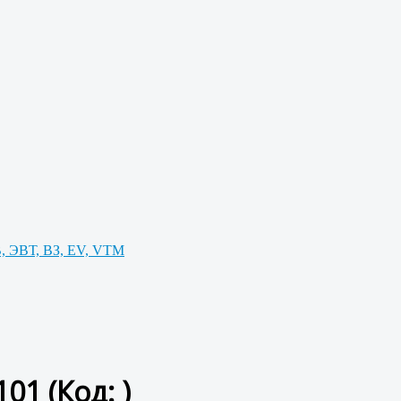
, ЭВТ, ВЗ, EV, VTM
.101
(Код:
)