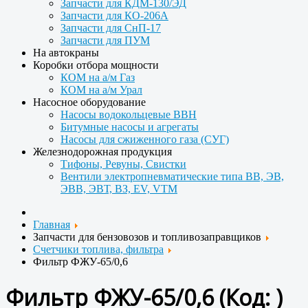
Запчасти для КДМ-130/ЭД
Запчасти для КО-206А
Запчасти для СнП-17
Запчасти для ПУМ
На автокраны
Коробки отбора мощности
КОМ на а/м Газ
КОМ на а/м Урал
Насосное оборудование
Насосы водокольцевые ВВН
Битумные насосы и агрегаты
Насосы для сжиженного газа (СУГ)
Железнодорожная продукция
Тифоны, Ревуны, Свистки
Вентили электропневматические типа ВВ, ЭВ,
ЭВВ, ЭВТ, ВЗ, EV, VTM
Главная
Запчасти для бензовозов и топливозаправщиков
Счетчики топлива, фильтра
Фильтр ФЖУ-65/0,6
Фильтр ФЖУ-65/0,6
(Код:
)