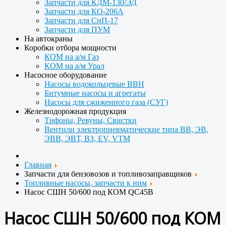
Запчасти для КДМ-130/ЭД
Запчасти для КО-206А
Запчасти для СнП-17
Запчасти для ПУМ
На автокраны
Коробки отбора мощности
КОМ на а/м Газ
КОМ на а/м Урал
Насосное оборудование
Насосы водокольцевые ВВН
Битумные насосы и агрегаты
Насосы для сжиженного газа (СУГ)
Железнодорожная продукция
Тифоны, Ревуны, Свистки
Вентили электропневматические типа ВВ, ЭВ,
ЭВВ, ЭВТ, ВЗ, EV, VTM
Главная
Запчасти для бензовозов и топливозаправщиков
Топливные насосы, запчасти к ним
Насос СШН 50/600 под КОМ QC45B
Насос СШН 50/600 под КОМ