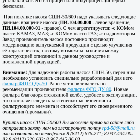
устанавливать его на прицеп или полуприцеп-цистернах
бензовоза.
При покупке насоса СШН-50/600 надо указывать следующие
данные: вращение насоса (
ПИ.104.00.000
- левое вращение,
ПИ.104.00.000-01
- правое). С чем агрегатируется: -с КОМом
шасси КАМАЗ, МАЗ; -с КОМом шасси ГАЗ; -с гидромотором.
Завод-производитель насоса постоянно производит
модернизацию выпускаемой продукции с целью улучшения
её характеристик, поэтому возможны различия между
конструкцией описанной в данном руководстве и
поставленной продукцией.
Внимание!
Для надежной работы насоса СШН-50, перед ним
необходимо установить специально разработанный для него
фильтр ФЦГО Ду-50
. Ранее устанавливались по
рекомендации производителя
фильтра ФГО ДУ-80
. Новые
фильтра благодоря стеклянной колбе, удобнее в эксплуатации,
что позволяет следить за степенью загрезненности
фильтрующего элемента и способствует его своевременного
очищения (промывки).
Купить насос СШН-50/600 Вы можете прямо на сайте либо
отправить заявку нам на электронную почту
rpd-58@mail.ru
или позвонить по телефонам 8 (8412) 676-271; 8-937-434-90-
82 8 (8412) 220-603; 8-967-445-06-03.