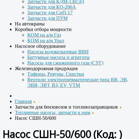
Запчасти для КДМ-130/ЭД
Запчасти для КО-206А
Запчасти для СнП-17
Запчасти для ПУМ
На автокраны
Коробки отбора мощности
КОМ на а/м Газ
КОМ на а/м Урал
Насосное оборудование
Насосы водокольцевые ВВН
Битумные насосы и агрегаты
Насосы для сжиженного газа (СУГ)
Железнодорожная продукция
Тифоны, Ревуны, Свистки
Вентили электропневматические типа ВВ, ЭВ,
ЭВВ, ЭВТ, ВЗ, EV, VTM
Главная
Запчасти для бензовозов и топливозаправщиков
Топливные насосы, запчасти к ним
Насос СШН-50/600
Насос СШН-50/600
(Код:
)