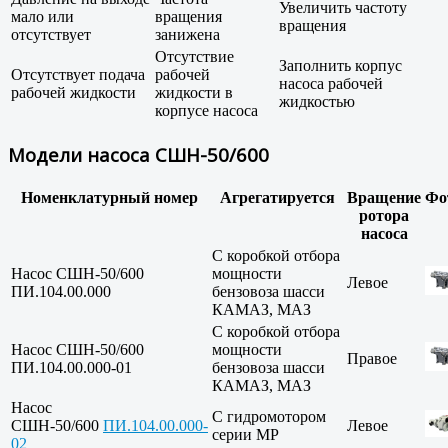
Увеличить частоту
мало или
вращения
вращения
отсутствует
занижена
Отсутствие
Заполнить корпус
Отсутствует подача
рабочей
насоса рабочей
рабочей жидкости
жидкости в
жидкостью
корпусе насоса
Модели насоса СШН-50/600
Номенклатурный номер
Агрегатируется
Вращение
Фо
ротора
насоса
С коробкой отбора
Насос СШН-50/600
мощности
Левое
ПИ.104.00.000
бензовоза шасси
КАМАЗ, МАЗ
С коробкой отбора
Насос СШН-50/600
мощности
Правое
ПИ.104.00.000-01
бензовоза шасси
КАМАЗ, МАЗ
Насос
С гидромотором
СШН-50/600
ПИ.104.00.000-
Левое
серии МР
02