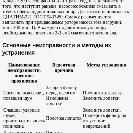
Каждые 200 часов работы или 1 раз в год, в зависимости от
того, что наступит раньше, насос необходимо смазывать в
точках обеих подшипниковых опор. Для смазки использовать
ЦИАТИМ-221 ГОСТ 9433-80. Смазку рекомендуется
выполнять при вращающемся роторе насоса (без нагрузки,
мин. 300 мин-1). В каждую подшипниковую опору
необходимо нагнетать по 2-3 см3 смазочного материала.
Основные неисправности и методы их
устранения
Наименование
Вероятная
Метод устранения
неисправности,
причина
внешние
проявления
Засорен фильтр
Насос не всасывает,
перед насосом.
Прочистить фильтр.
повышен шум
Изношены
Заменить лопатки
лопатки
Слышны ударные
Заменить лопатки.
шумы,
Проверить фильтр на
Поломка лопаток
производительность
отсутствие
понижена
повреждений.
Давление на выходе
Частота