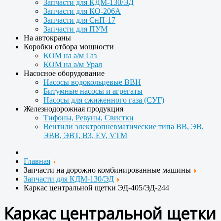
Запчасти для КДМ-130/ЭД
Запчасти для КО-206А
Запчасти для СнП-17
Запчасти для ПУМ
На автокраны
Коробки отбора мощности
КОМ на а/м Газ
КОМ на а/м Урал
Насосное оборудование
Насосы водокольцевые ВВН
Битумные насосы и агрегаты
Насосы для сжиженного газа (СУГ)
Железнодорожная продукция
Тифоны, Ревуны, Свистки
Вентили электропневматические типа ВВ, ЭВ,
ЭВВ, ЭВТ, ВЗ, EV, VTM
Главная
Запчасти на дорожно комбинированные машины
Запчасти для КДМ-130/ЭД
Каркас центральной щетки ЭД-405/ЭД-244
Каркас центральной щетки