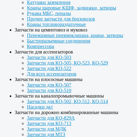
Катушки заземления
Краны шаровые КШФ, задвижки, затворы
Рукава МБС, пеналы
Прочие запчасти для бензовозов
Краны топливораздаточные
Запчасти на цементовоз и муковоз
Пережимные пневмоклапана, краны, затворы
Быстроразъемные соединения
Компрессора
Запчасти для ассенизаторов
Запчасти для КО-503
Запчасти для КО-505, КО-523, КО-529
Запчасти для КО-522
Для всех ассенизаторов
Запчасти на илососные машины
Запчасти для КО-507
Запчасти для КО-510
Запчасти на каналопромывочные машины
Запчасти для КО-502, КО-512, КО-514
Насадки дкт
Запчасти на дорожно комбинированные машины
Запчасти для КО-829А
Запчасти для КО-713
Запчасти для МДК
Запчасти для МТЗ