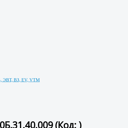
, ЭВТ, ВЗ, EV, VTM
0Б.31.40.009
(Код:
)