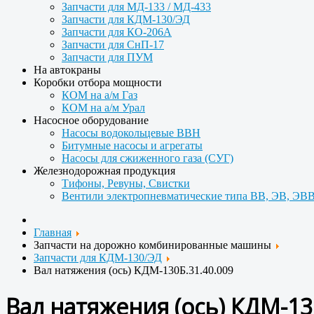
Запчасти для МД-133 / МД-433
Запчасти для КДМ-130/ЭД
Запчасти для КО-206А
Запчасти для СнП-17
Запчасти для ПУМ
На автокраны
Коробки отбора мощности
КОМ на а/м Газ
КОМ на а/м Урал
Насосное оборудование
Насосы водокольцевые ВВН
Битумные насосы и агрегаты
Насосы для сжиженного газа (СУГ)
Железнодорожная продукция
Тифоны, Ревуны, Свистки
Вентили электропневматические типа ВВ, ЭВ, ЭВВ
Главная
Запчасти на дорожно комбинированные машины
Запчасти для КДМ-130/ЭД
Вал натяжения (ось) КДМ-130Б.31.40.009
Вал натяжения (ось) КДМ-13