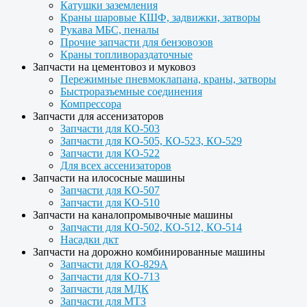
Катушки заземления
Краны шаровые КШФ, задвижки, затворы
Рукава МБС, пеналы
Прочие запчасти для бензовозов
Краны топливораздаточные
Запчасти на цементовоз и муковоз
Пережимные пневмоклапана, краны, затворы
Быстроразъемные соединения
Компрессора
Запчасти для ассенизаторов
Запчасти для КО-503
Запчасти для КО-505, КО-523, КО-529
Запчасти для КО-522
Для всех ассенизаторов
Запчасти на илососные машины
Запчасти для КО-507
Запчасти для КО-510
Запчасти на каналопромывочные машины
Запчасти для КО-502, КО-512, КО-514
Насадки дкт
Запчасти на дорожно комбинированные машины
Запчасти для КО-829А
Запчасти для КО-713
Запчасти для МДК
Запчасти для МТЗ