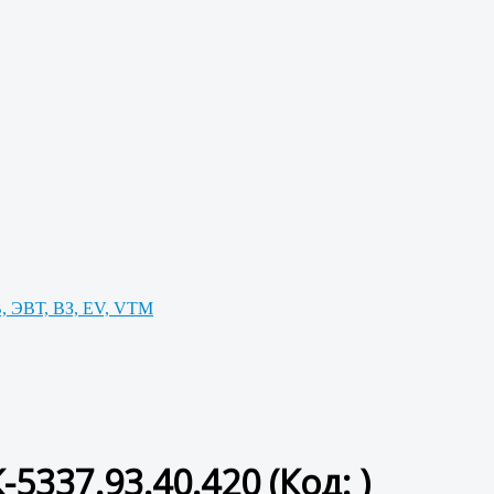
, ЭВТ, ВЗ, EV, VTM
5337.93.40.420
(Код:
)