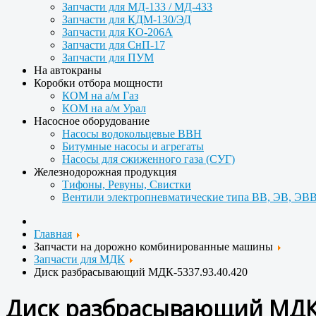
Запчасти для МД-133 / МД-433
Запчасти для КДМ-130/ЭД
Запчасти для КО-206А
Запчасти для СнП-17
Запчасти для ПУМ
На автокраны
Коробки отбора мощности
КОМ на а/м Газ
КОМ на а/м Урал
Насосное оборудование
Насосы водокольцевые ВВН
Битумные насосы и агрегаты
Насосы для сжиженного газа (СУГ)
Железнодорожная продукция
Тифоны, Ревуны, Свистки
Вентили электропневматические типа ВВ, ЭВ, ЭВВ
Главная
Запчасти на дорожно комбинированные машины
Запчасти для МДК
Диск разбрасывающий МДК-5337.93.40.420
Диск разбрасывающий МДК-