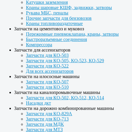
Катушки заземления
Краны шаровые КШФ, задвижки, затворы
Рукава МБС, пеналы
Прочие запчасти для бензовозов
Краны топливораздаточные
Запчасти на цементовоз и муковоз
Пережимные пневмоклапана, краны, затворы
Быстроразъемные соединения
Компрессора
Запчасти для ассенизаторов
Запчасти для КО-503
Запчасти для КО-505, КО-523, КО-529
Запчасти для КО-522
Для всех ассенизаторов
Запчасти на илососные машины
Запчасти для КО-507
Запчасти для КО-510
Запчасти на каналопромывочные машины
Запчасти для КО-502, КО-512, КО-514
Насадки дкт
Запчасти на дорожно комбинированные машины
Запчасти для КО-829А
Запчасти для КО-713
Запчасти для МДК
Запчасти для МТЗ