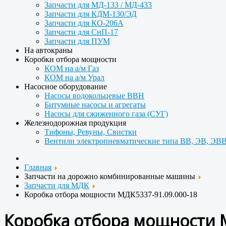
Запчасти для МД-133 / МД-433
Запчасти для КДМ-130/ЭД
Запчасти для КО-206А
Запчасти для СнП-17
Запчасти для ПУМ
На автокраны
Коробки отбора мощности
КОМ на а/м Газ
КОМ на а/м Урал
Насосное оборудование
Насосы водокольцевые ВВН
Битумные насосы и агрегаты
Насосы для сжиженного газа (СУГ)
Железнодорожная продукция
Тифоны, Ревуны, Свистки
Вентили электропневматические типа ВВ, ЭВ, ЭВВ
Главная
Запчасти на дорожно комбинированные машины
Запчасти для МДК
Коробка отбора мощности МДК5337-91.09.000-18
Коробка отбора мощности 