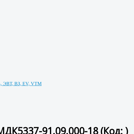
, ЭВТ, ВЗ, EV, VTM
МДК5337-91.09.000-18
(Код:
)